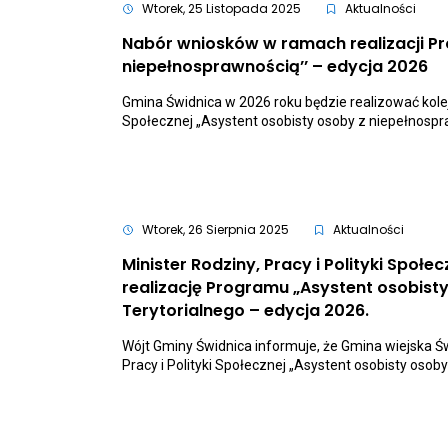
ofertowe
Wtorek, 25 Listopada 2025
Aktualności
Nabór wniosków w ramach realizacji Pr
Ot
niepełnosprawnością’’ – edycja 2026
lin
pr
Gmina Świdnica w 2026 roku będzie realizować kolej
do
Społecznej „Asystent osobisty osoby z niepełnospr
ak
Na
wn
w
ra
rea
Pr
Wtorek, 26 Sierpnia 2025
Aktualności
,,
os
Minister Rodziny, Pracy i Polityki Społe
os
realizację Programu „Asystent osobis
z
ni
Otwiera
Terytorialnego – edycja 2026.
–
link
ed
przenosz
Wójt Gminy Świdnica informuje, że Gmina wiejska Św
20
do
Pracy i Polityki Społecznej „Asystent osobisty oso
aktualnośc
Minister
Rodziny,
Pracy
i