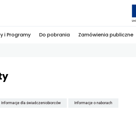
ty i Programy
Do pobrania
Zamówienia publiczne
ty
rowuje
Przekierowuje
Przekierowuje
Informacje dla świadczeniobiorców
Informacje o naborach
do
do
um
archiwum
archiwum
ii
kategorii
kategorii
ości
Informacje
Informacje
dla
o
świadczeniobiorców
naborach