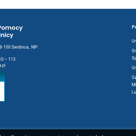
 Pomocy
Pr
dnicy
Ur
58-100 Świdnica, NIP:
Gm
Sp
10 – 113
.pl
G
Sz
M
L