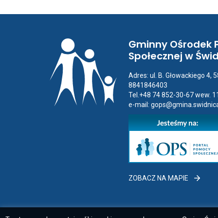
Gminny Ośrodek
Społecznej w Świ
Adres: ul. B. Głowackiego 4, 
8841846403
Tel.+48 74 852-30-67 wew. 1
e-mail:
gops@gmina.swidnica
ZOBACZ
ZOBACZ NA MAPIE
NA
MAPIE