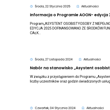
Polityki
Społeczne
Środa, 22 Stycznia 2025
Aktualności
14
sierpnia
Informacja o Programie AOON- edycja
2025
roku
Program„ASYSTENT OSOBISTYOSOBY Z NIEPEŁ
ogłosił
nabór
EDYCJA 2025 DOFINANSOWANO ZE ŚRODKÓW FUND
wniosków
CAŁK...
na
realizację
Programu
„Asystent
osobisty
osoby
z
Środa, 27 Listopada 2024
Aktualności
niepełnos
dla
Nabór na stanowisko „Asystent osobis
Jednoste
Samorząd
W związku z przystąpieniem do Programu „Asystent
Terytoria
liczby uczestników oraz godzin świadczonych usłu
–
edycja
2026.
Czwartek, 04 Stycznia 2024
Aktualności