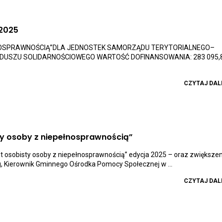
j
Otwiera
 2025
link
przenoszący
NOSPRAWNOŚCIĄ”DLA JEDNOSTEK SAMORZĄDU TERYTORIALNEGO–
do
USZU SOLIDARNOŚCIOWEGO WARTOŚĆ DOFINANSOWANIA: 283 095,8
aktualności
Informacja
o
Programie
CZYTAJ DAL
AOON-
edycja
2025
prawnością”
Otwiera
ty osoby z niepełnosprawnością”
link
k
przenoszący
u
 osobisty osoby z niepełnosprawnością” edycja 2025 – oraz zwiększe
do
lnego
g, Kierownik Gminnego Ośrodka Pomocy Społecznej w ...
aktualności
Nabór
na
CZYTAJ DAL
stanowisko
„Asystent
osobisty
osoby
z