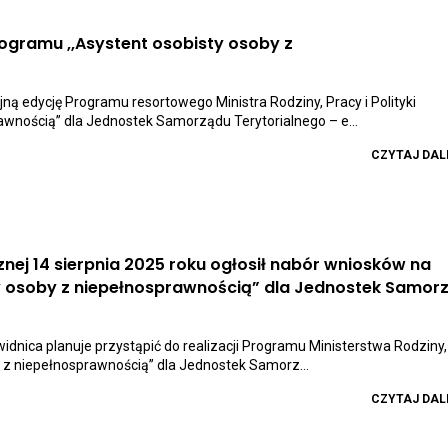
ogramu ,,Asystent osobisty osoby z
wiera
k
zenoszący
ną edycję Programu resortowego Ministra Rodziny, Pracy i Polityki
awnością” dla Jednostek Samorządu Terytorialnego – e...
tualności
bór
iosków
CZYTAJ DAL
mach
lizacji
ogramu
Asystent
obisty
cznej 14 sierpnia 2025 roku ogłosił nabór wniosków na
oby
ty osoby z niepełnosprawnością” dla Jednostek Samor
epełnosprawnością’’
ycja
ący
idnica planuje przystąpić do realizacji Programu Ministerstwa Rodziny,
26
by z niepełnosprawnością” dla Jednostek Samorz...
i
CZYTAJ DAL