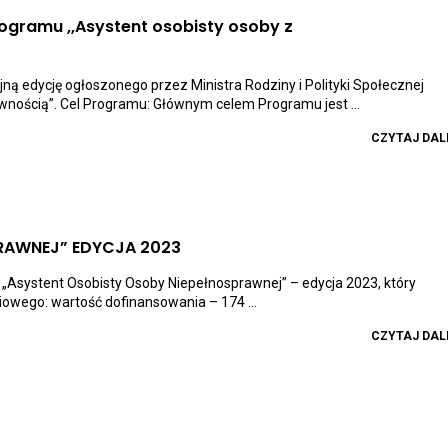
niepełnosprawnością”
ogramu ,,Asystent osobisty osoby z
wiera
k
zenoszący
ną edycję ogłoszonego przez Ministra Rodziny i Polityki Społecznej
wnością”. Cel Programu: Głównym celem Programu jest ...
tualności
bór
iosków
CZYTAJ DAL
mach
lizacji
ogramu
Asystent
obisty
Otwiera
RAWNEJ” EDYCJA 2023
oby
link
przenoszący
 „Asystent Osobisty Osoby Niepełnosprawnej” – edycja 2023, który
epełnosprawnością’’
do
owego: wartość dofinansowania – 174 ...
aktualności
ycja
ASYSTENT
24
OSOBISTY
CZYTAJ DAL
OSOBY
NIEPEŁNOSPRAWNEJ”
EDYCJA
2023