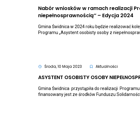
Nabór wniosków w ramach realizacji Pr
Ot
niepełnosprawnością’’ – Edycja 2024
lin
pr
Gmina Świdnica w 2024 roku będzie realizować kolej
do
Programu „Asystent osobisty osoby z niepełnospra
ak
Na
wn
w
ra
rea
Pr
Środa, 10 Maja 2023
Aktualności
,,
os
ASYSTENT OSOBISTY OSOBY NIEPEŁNOSP
os
z
Gmina Świdnica przystąpiła do realizacji Programu
ni
–
finansowany jest ze środków Funduszu Solidarności
Ed
20